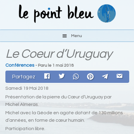
Aller
Aller
à
au
la
contenu
navigation
Menu
Le Coeur d’Uruguay
Les activités
Conférences
- Paru le
1 mai 2018
Le lieu
Partagez
S’y rendre
Samedi 19 Mai 2018
Présentation de la pierre du Cœur d’Uruguay par
Liens
Michel Almeras.
Michel avec la Géode en agate datant de 130 millions
Contact
d’années, en forme de cœur humain.
Participation libre.