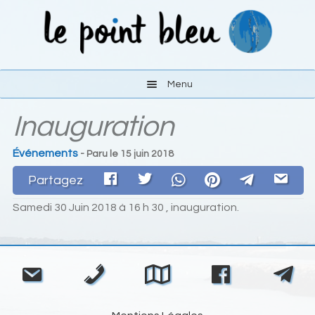
Aller
Aller
à
au
la
contenu
navigation
Menu
Inauguration
Les activités
Événements
- Paru le
15 juin 2018
Le lieu
Partagez
S’y rendre
Samedi 30 Juin 2018 à 16 h 30 , inauguration.
Liens
Navigation
de
Contact
l’article