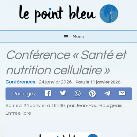
Aller
Aller
à
au
la
contenu
navigation
Menu
Conférence « Santé et
Les activités
nutrition cellulaire »
Le lieu
Conférences
- 24 janvier 2026
- Paru le
11 janvier 2026
S’y rendre
Partagez
Liens
Samedi 24 Janvier à 16h30, par Jean-Paul Bourgeais.
Entrée libre
Contact