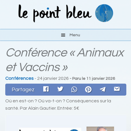
Aller
Aller
à
au
la
contenu
navigation
Menu
Conférence « Animaux
Les activités
et Vaccins »
Le lieu
Conférences
- 24 janvier 2026
- Paru le
11 janvier 2026
S’y rendre
Partagez
Liens
Où en est-on ? Où va-t-on ? Conséquences sur la
santé. Par Alain Gautier. Entrée: 5€
Contact