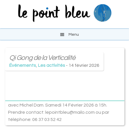
Aller
Aller
à
au
la
contenu
navigation
Menu
Les activités
Qi Gong de la Verticalité
Le lieu
Événements
,
Les activités
- 14 février 2026
S’y rendre
Liens
avec Michel Dam. Samedi 14 Février 2026 à 15h.
Contact
Prendre contact: lepointbleu@mailo.com ou par
téléphone: 06 37 03 52 42