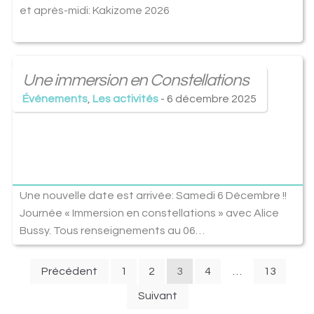
et après-midi: Kakizome 2026
Une immersion en Constellations
Événements
,
Les activités
- 6 décembre 2025
Une nouvelle date est arrivée: Samedi 6 Décembre !!
Journée « Immersion en constellations » avec Alice
Bussy. Tous renseignements au 06…
Pagination
Précédent
1
2
3
4
…
13
des
Suivant