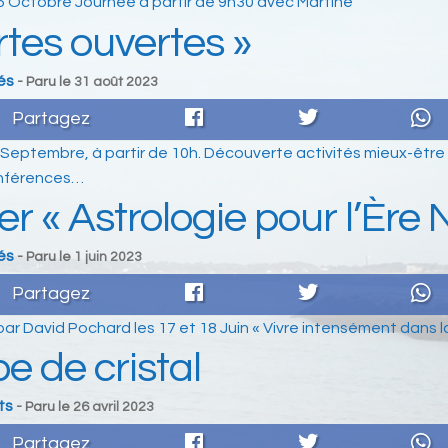
5 Octobre Journée à partir de 9h30 avec Martine
rtes ouvertes »
és
- Paru le
31 août 2023
Partagez
Septembre, à partir de 10h. Découverte activités mieux-être 1
onférences…
ier « Astrologie pour l’Ère 
és
- Paru le
1 juin 2023
Partagez
ar David Pochard les 17 et 18 Juin « Vivre intensément dans l
e de cristal
ts
- Paru le
26 avril 2023
Partagez