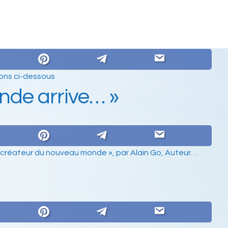
ions ci-dessous
de arrive… »
ocréateur du nouveau monde », par Alain Go, Auteur…