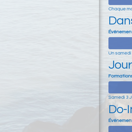
Chaque moi
Dans
Événemen
Un samedi 
Jour
Formation
Samedi 3 J
Do-I
Événemen