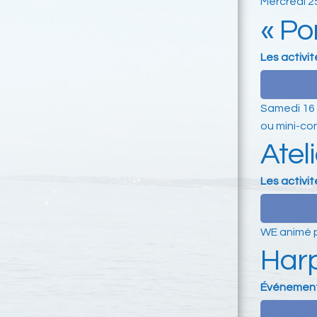
Mercredi 2
« Po
Les activit
Samedi 16 
ou mini-c
Atel
Les activit
WE animé p
Harp
Événemen