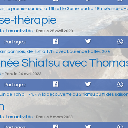
s, le premier samedi à 16h et le 3ème jeudi à 18h: séance « Ha
e-thérapie
ts
,
Les activités
- Paru le
25 avril 2023
Partagez
am par mois, de 15h à 17h, avec Laurence Failler. 20 €
née Shiatsu avec Thoma
s
- Paru le
24 avril 2023
Partagez
uin de 10h à 17h. « A la découverte du Shiatsu au fil des sai
n
ts
,
Les activités
- Paru le
8 mars 2023
Partagez