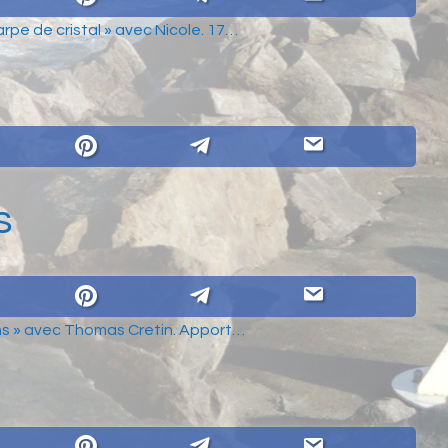
rpe de cristal » avec Nicole. 17…
s
sons » avec Thomas Cretin. Apport…