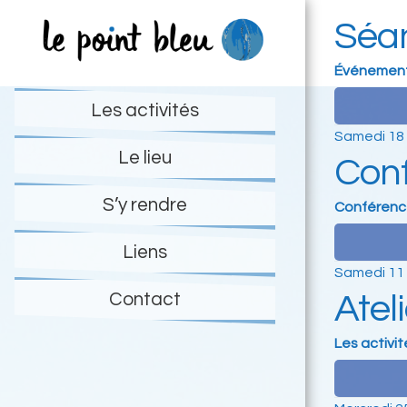
Aller
Aller
Séan
à
au
la
contenu
Événemen
navigation
Les activités
Samedi 18 
Le lieu
Conf
S’y rendre
Conférenc
Liens
Samedi 11 
Contact
Atel
Les activit