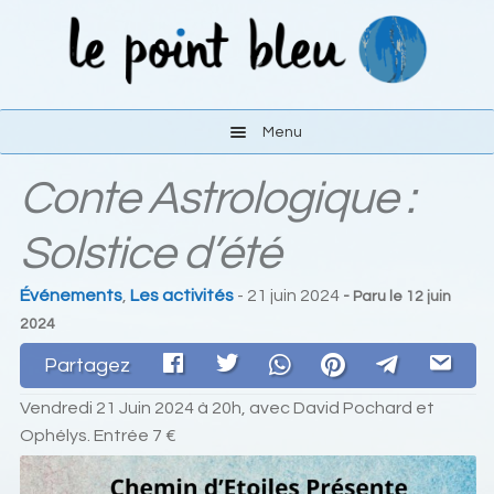
Aller
Aller
à
au
la
contenu
navigation
Menu
Conte Astrologique :
Les activités
Solstice d’été
Le lieu
Événements
,
Les activités
- 21 juin 2024
- Paru le
12 juin
S’y rendre
2024
Liens
Partagez
Vendredi 21 Juin 2024 à 20h, avec David Pochard et
Contact
Ophélys. Entrée 7 €