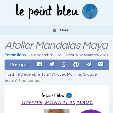
Aller
Aller
à
au
la
contenu
navigation
Menu
Atelier Mandalas Maya
Les activités
Formations
- 19 décembre 2023
- Paru le
6 décembre 2023
Le lieu
Partagez
S’y rendre
Mardi 19 Décembre 10h/17h avec Martine. Groupe
limité à 8 personnes.
Liens
Contact