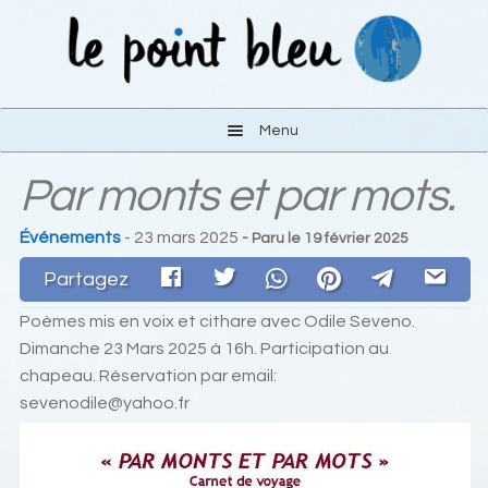
Aller
Aller
à
au
la
contenu
navigation
Menu
Par monts et par mots.
Les activités
Événements
- 23 mars 2025
- Paru le
19 février 2025
Le lieu
Partagez
S’y rendre
Poèmes mis en voix et cithare avec Odile Seveno.
Dimanche 23 Mars 2025 à 16h. Participation au
Liens
chapeau. Réservation par email:
sevenodile@yahoo.fr
Contact