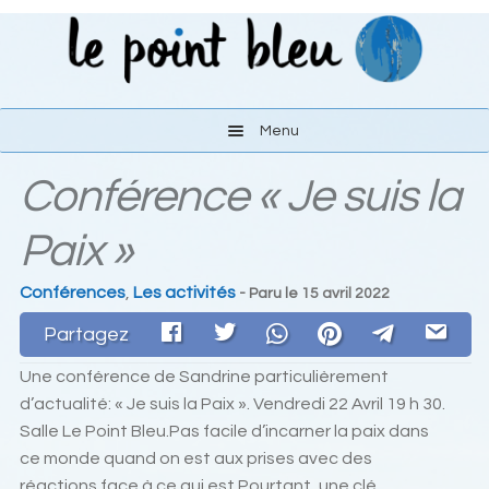
Aller
Aller
à
au
la
contenu
navigation
Menu
Conférence « Je suis la
Les activités
Paix »
Le lieu
Conférences
,
Les activités
- Paru le
15 avril 2022
S’y rendre
Partagez
Liens
Une conférence de Sandrine particulièrement
d’actualité: « Je suis la Paix ». Vendredi 22 Avril 19 h 30.
Contact
Salle Le Point Bleu.Pas facile d’incarner la paix dans
ce monde quand on est aux prises avec des
réactions face à ce qui est.Pourtant, une clé