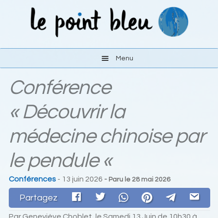
Aller
Aller
à
au
la
contenu
navigation
Menu
Conférence
Les activités
« Découvrir la
Le lieu
médecine chinoise par
S’y rendre
le pendule «
Liens
Conférences
- 13 juin 2026
- Paru le
28 mai 2026
Contact
Partagez
Par Geneviève Choblet, le Samedi 13 Juin de 10h30 à