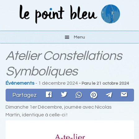
Aller
Aller
à
au
la
contenu
navigation
Menu
Atelier Constellations
Les activités
Symboliques
Le lieu
Événements
- 1 décembre 2024
- Paru le
21 octobre 2024
S’y rendre
Partagez
Liens
Dimanche 1er Décembre, journée avec Nicolas
Martin, identique à celle-ci !
Contact